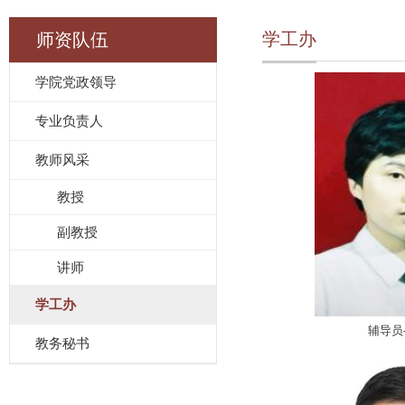
学工办
师资队伍
学院党政领导
专业负责人
教师风采
教授
副教授
讲师
学工办
辅导员
教务秘书