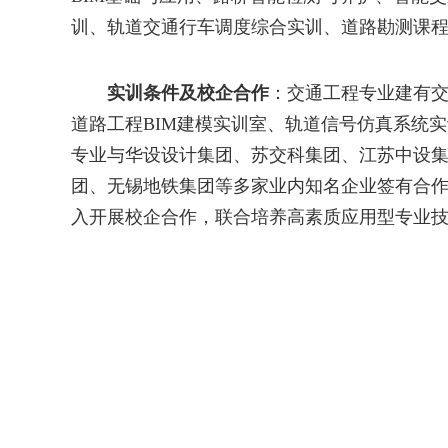
训
、
轨道交通行车调度综合实训、
道路
勘测
课
实训条件及校企合作
：
交通工程专业建
有
道路工程
BIM建模实训室、轨道信号仿真系统
专业与
华设设计集团、
苏交科集团、江苏中设
团、无锡地铁集团
等
多家
业内知名企业签有合
入开展校企合作，
联合培养
高素质
应用型
专业