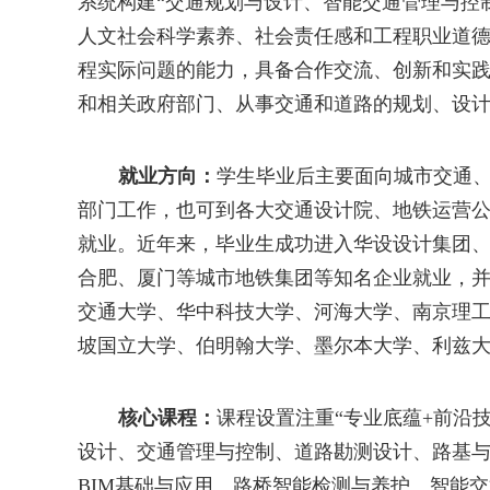
系统
构建
“交通规划与设计、智能交通管理与控
人文社会科学素养、社会责任感和工程职业道
程实际问题的能力，
具备合作交流、创新和实
和相关政府部门、从事
交通和道路的规划、设
就业方向：
学生毕业后
主要面向城市交通
部门工作，也可到各大交通设计院、
地铁运营
就业。
近年来，
毕业生成功进入
华设设计集团
合肥、厦门等城市地铁集团等知名企业就业，
交通大学
、华中科技大学、河海大学、南京理
坡国立大学、伯明翰大学、
墨尔本大学、利兹
核心课程：
课程设置注重
“专业底蕴
+
前沿
设计、交通管理与控制
、
道路
勘测
设计
、
路基
BIM
基础与应用、路桥智能检测与养护
、
智能
交