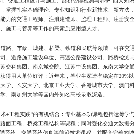
制、
交通工程
设计与施工、
路桥智能检测与养护
”四大知
德，掌握扎实基础理论、专业知识和行业新技术、新方法
践能力的交通工程师、注册建造师、监理工程师、注册安
计、施工与
管养
等工作的高素质应用型人才。
、道路、市政、城建、桥梁、铁道和民航等领域，
可
在交
公司、
道路施工建设单位、高速公路建设公司、
路桥检测
、苏交科集团、南京城交院、江苏中设集团、东南大学交
并获得用人单位好评
；
近年来，毕业生深造
率
稳定在
20%
以
工大学、
长安大学、
北京工业大学、香港城市大学、澳门
大学、南加州大学
等国内外知名高校
录取
深造
。
技术
+
工程实践”的有机结合：
专业
基本
功
课程包括
运筹学
与
路面
工程
、
桥梁
工程
结构
等课
程
；同时强化交通大数据
通
系统
、
交通系统仿真
等前沿技术课程；并配套完善的