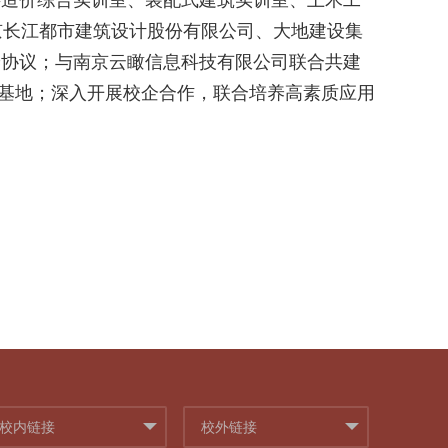
字造价综合
实训室、
装配式建筑实训室、
土木
工
京长江都市建筑设计股份有限公司
、大地建设集
养
协议
；
与
南京云瞰信息科技有限公司联合共建
基地；
深入开展校企合作，
联合培养
高素质
应用
校内链接
校外链接