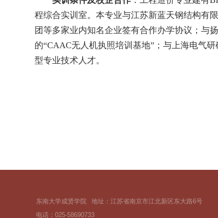
实训条件及校企合作
：
工程造价专业建有
B
程
综合实训室
。本专业与
江苏新蓝天钢结构有
团
等
多家
业内知名企业签有合作办学协议
；与
的
“CAAC无人机执照培训基地”
；
与上海电气研
型
专业技术人才。
东南大学成贤学院
地址：江苏省南京市江北新区东大路6号
电话：025-58690733