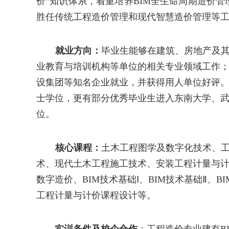
价
”
知识体系，
着重培养
BIM全生命周期造价
管
胜任
传统工程造价管理
和现代智慧造价管理等
就业方向：
毕业生能够
在建筑、房地产及
业教育与培训机构等单位的相关专业领域工作
设集团等知名企业就业，
并获得用人单位好评
士学位，
更
有部分优秀毕业生进入东南大学、
位。
核心课程：
土木工程图学及数字化技术
、
术、现代
土木工程施工技术、安装工程计量与
数字造价
、
BIM
技术
基础
Ⅰ
、
BIM
技术
基础
Ⅱ
、
BI
工程计量与计价
课程设计
等。